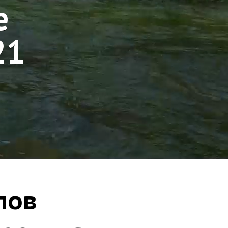
е
21
лов