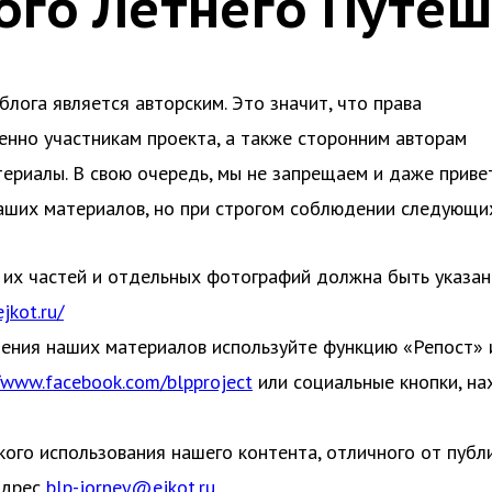
ого Летнего Путеш
блога является авторским. Это значит, что права
енно участникам проекта, а также сторонним авторам
ериалы. В свою очередь, мы не запрещаем и даже приве
аших материалов, но при строгом соблюдении следующих
и, их частей и отдельных фотографий должна быть указан
ejkot.ru/
щения наших материалов используйте функцию «Репост» 
/www.facebook.com/blpproject
или социальные кнопки, н
ого использования нашего контента, отличного от публи
адрес
blp-jorney@ejkot.ru
.