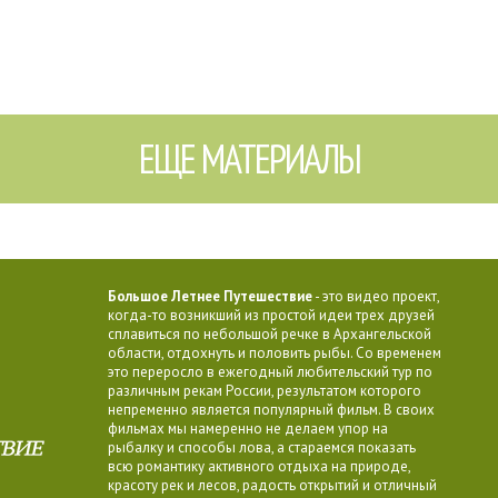
ЕЩЕ МАТЕРИАЛЫ
Большое Летнее Путешествие
- это видео проект,
когда-то возникший из простой идеи трех друзей
сплавиться по небольшой речке в Архангельской
области, отдохнуть и половить рыбы. Со временем
это переросло в ежегодный любительский тур по
различным рекам России, результатом которого
непременно является популярный фильм. В своих
фильмах мы намеренно не делаем упор на
рыбалку и способы лова, а стараемся показать
всю романтику активного отдыха на природе,
красоту рек и лесов, радость открытий и отличный